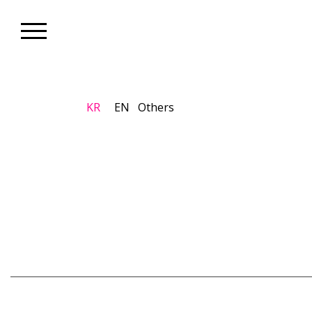
KR
EN
Others
K-Arti