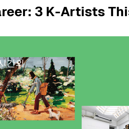
reer:
3 K-Artists Th
 시간의