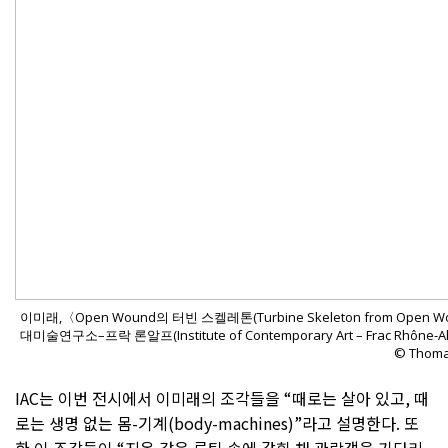
이미래,〈Open Wound의 터빈 스켈레톤(Turbine Skeleton from Open
대미술연구소–프락 론알프(Institute of Contemporary Art – Frac Rhône-
© Thoma
IAC는 이번 전시에서 이미래의 조각들을 “때로는 살아 있고, 때
로는 생명 없는 몸-기계(body-machines)”라고 설명한다. 또
한 이 조각들이 “지옥 같은 루틴 속에 갇힌 채 관람객을 기다리