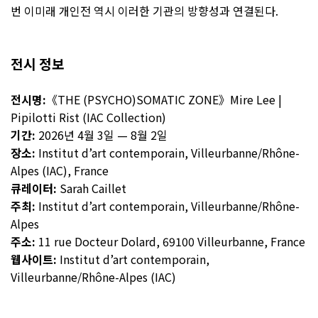
번 이미래 개인전 역시 이러한 기관의 방향성과 연결된다.
전시 정보
전시명:
《THE (PSYCHO)SOMATIC ZONE》Mire Lee |
Pipilotti Rist (IAC Collection)
기간:
2026년 4월 3일 — 8월 2일
장소:
Institut d’art contemporain, Villeurbanne/Rhône-
Alpes (IAC), France
큐레이터:
Sarah Caillet
주최:
Institut d’art contemporain, Villeurbanne/Rhône-
Alpes
주소:
11 rue Docteur Dolard, 69100 Villeurbanne, France
웹사이트:
Institut d’art contemporain,
Villeurbanne/Rhône-Alpes (IAC)